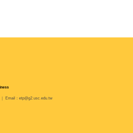
siness
 Email：etp@g2.usc.edu.tw