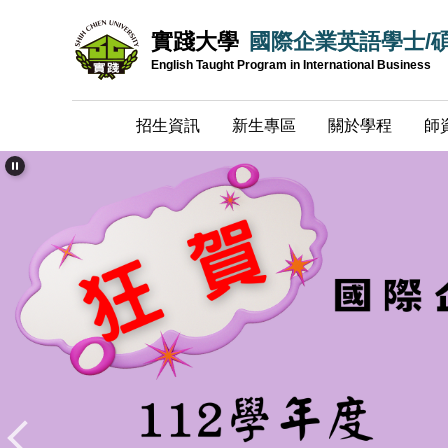
跳
實踐大學
國際企業英語學士/
到
主
English Taught Program in International Business
要
內
招生資訊
新生專區
關於學程
師
容
區