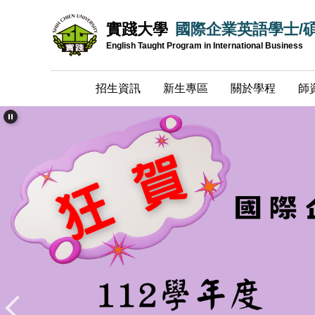
跳
實踐大學
國際企業英語學士/
到
主
English Taught Program in International Business
要
內
招生資訊
新生專區
關於學程
師
容
區